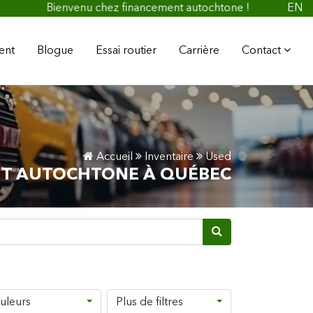
Bienvenu chez financement autochtone !
EN
ent
Blogue
Essai routier
Carrière
Contact
Accueil
Inventaire
Used
NT AUTOCHTONE À QUÉBEC
uleurs
Plus de filtres